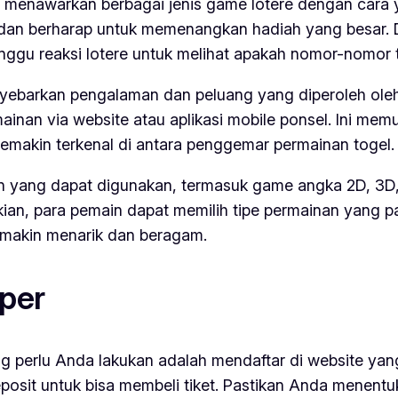
ng menawarkan berbagai jenis game lotere dengan car
an berharap untuk memenangkan hadiah yang besar. Da
u reaksi lotere untuk melihat apakah nomor-nomor te
yebarkan pengalaman dan peluang yang diperoleh oleh p
an via website atau aplikasi mobile ponsel. Ini mem
makin terkenal di antara penggemar permainan togel.
an yang dapat digunakan, termasuk game angka 2D, 3D
n, para pemain dapat memilih tipe permainan yang pad
makin menarik dan beragam.
per
g perlu Anda lakukan adalah mendaftar di website yan
sit untuk bisa membeli tiket. Pastikan Anda menentu