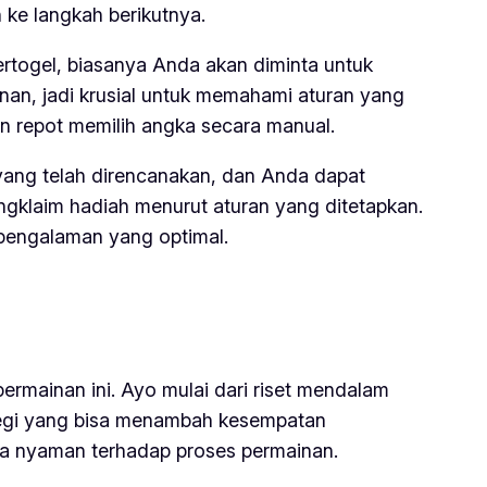
ke langkah berikutnya.
togel, biasanya Anda akan diminta untuk
inan, jadi krusial untuk memahami aturan yang
an repot memilih angka secara manual.
yang telah direncanakan, dan Anda dapat
gklaim hadiah menurut aturan yang ditetapkan.
 pengalaman yang optimal.
ermainan ini. Ayo mulai dari riset mendalam
tegi yang bisa menambah kesempatan
a nyaman terhadap proses permainan.