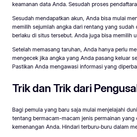
keamanan data Anda. Sesudah proses pendaftaran 
Sesudah mendapatkan akun, Anda bisa mulai mene
memilih sejumlah angka dari rentang yang sudah d
berlaku di situs tersebut. Anda juga bisa memili
Setelah memasang taruhan, Anda hanya perlu men
mengecek jika angka yang Anda pasang keluar se
Pastikan Anda mengawasi informasi yang diperba
Trik dan Trik dari Pengus
Bagi pemula yang baru saja mulai menjelajahi dun
tentang bermacam-macam jenis permainan yang d
kemenangan Anda. Hindari terburu-buru dalam m