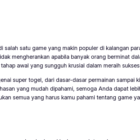
adi salah satu game yang makin populer di kalangan pa
idak mengherankan apabila banyak orang berminat dal
 tahap awal yang sungguh krusial dalam meraih sukses
genai super togel, dari dasar-dasar permainan sampai k
n yang mudah dipahami, semoga Anda dapat lebih per
 temukan semua yang harus kamu pahami tentang game ya