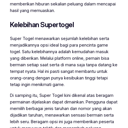
memberikan hiburan sekalian peluang dalam mencapai
hasil yang memuaskan.
Kelebihan Supertogel
Super Togel menawarkan sejumlah kelebihan serta
menjadikannya opsi ideal bagi para pencinta game
togel. Satu kelebihannya adalah kemudahan masuk
yang diberikan. Melalui platform online, pemain bisa
bermain setiap saat serta di mana saja tanpa datang ke
tempat nyata. Hal ini pasti sangat membantu untuk
orang-orang dengan punya kesibukan tinggi tetapi
tetap ingin menikmati game.
Di samping itu, Super Togel kini dikenal atas beragam
permainan dijelaskan dapat dimainkan. Pengguna dapat
memilih berbagai jenis taruhan dan nomor yang akan
dijadikan taruhan, menawarkan sensasi bermain serta
lebih seru. Beragam opsi ini juga memberikan peserta