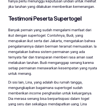
hanya perlu menunggu keputusan undian untuk melihat
jika taruhan yang dilakukan memberikan kemenangan.
Testimoni Peserta Supertogel
Banyak pemain yang sudah mengalami manfaat dari
ikut dengan supertogel. Contohnya, Budi, yang
merupakan ikut serta dari Jakarta, mengatakan bahwa
pengalamannya dalam bermain teramat memuaskan. Ia
mengatakan bahwa sistem permainan yang ada
ternyata fair dan transparan memberi rasa aman saat
melakukan taruhan. Budi menganggap senang karena
setiap permainan menawarkan kesempatan yang nyata
untuk menang.
Di sisi lain, Lina, yang adalah ibu rumah tangga,
mengungkapkan bagaimana supertogel sudah
memberikan income penghasilan untuk keluarganya.
Dia merasa senang bisa berpartisipasi dalam togel
yang seru dan sekaligus mendapatkan uang. Lina