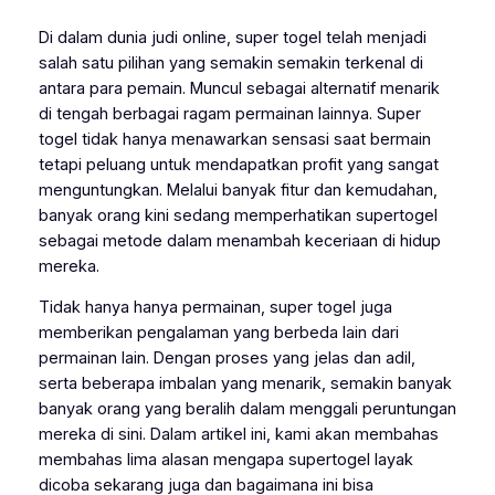
Di dalam dunia judi online, super togel telah menjadi
salah satu pilihan yang semakin semakin terkenal di
antara para pemain. Muncul sebagai alternatif menarik
di tengah berbagai ragam permainan lainnya. Super
togel tidak hanya menawarkan sensasi saat bermain
tetapi peluang untuk mendapatkan profit yang sangat
menguntungkan. Melalui banyak fitur dan kemudahan,
banyak orang kini sedang memperhatikan supertogel
sebagai metode dalam menambah keceriaan di hidup
mereka.
Tidak hanya hanya permainan, super togel juga
memberikan pengalaman yang berbeda lain dari
permainan lain. Dengan proses yang jelas dan adil,
serta beberapa imbalan yang menarik, semakin banyak
banyak orang yang beralih dalam menggali peruntungan
mereka di sini. Dalam artikel ini, kami akan membahas
membahas lima alasan mengapa supertogel layak
dicoba sekarang juga dan bagaimana ini bisa