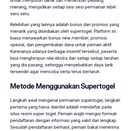
untuk menyusun taktik dan menambah peluang
menang, menjadikan setiap sesi sesi permainan lebih
seru seru.
Kelebihan yang lainnya adalah bonus dan promosi yang
menarik yang disediakan oleh supertogel. Platform ini
biasa menawarkan bonus new member, promosi
spesial, dan pengembalian dana untuk pemain aktif.
Karenanya adanya berbagai insentif tersebut, peserta
bisa menghimpun nilai ekstra dari setiap setiap taruhan
yang dia pasang, sehingga menyebabkan daya tarik
tersendiri agar mencoba serta terus bertaruh.
Metode Menggunakan Supertogel
Langkah awal mengenal permainan supertogel, langkah
pertama yang harus diambil adalah mendaftar pada
situs resmi super togel. Pemain wajib mengisi formulir
pendaftaran dengan informasi yang valid dan lengkap.
Sesudah pendaftaran berhasil, pemain bakal menerima