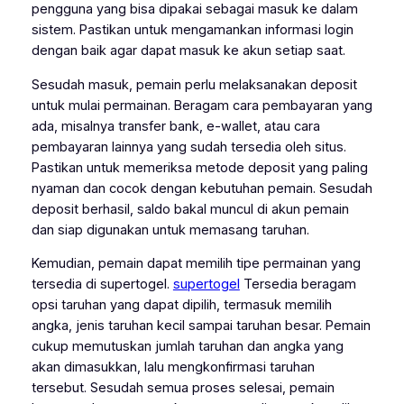
pengguna yang bisa dipakai sebagai masuk ke dalam
sistem. Pastikan untuk mengamankan informasi login
dengan baik agar dapat masuk ke akun setiap saat.
Sesudah masuk, pemain perlu melaksanakan deposit
untuk mulai permainan. Beragam cara pembayaran yang
ada, misalnya transfer bank, e-wallet, atau cara
pembayaran lainnya yang sudah tersedia oleh situs.
Pastikan untuk memeriksa metode deposit yang paling
nyaman dan cocok dengan kebutuhan pemain. Sesudah
deposit berhasil, saldo bakal muncul di akun pemain
dan siap digunakan untuk memasang taruhan.
Kemudian, pemain dapat memilih tipe permainan yang
tersedia di supertogel.
supertogel
Tersedia beragam
opsi taruhan yang dapat dipilih, termasuk memilih
angka, jenis taruhan kecil sampai taruhan besar. Pemain
cukup memutuskan jumlah taruhan dan angka yang
akan dimasukkan, lalu mengkonfirmasi taruhan
tersebut. Sesudah semua proses selesai, pemain