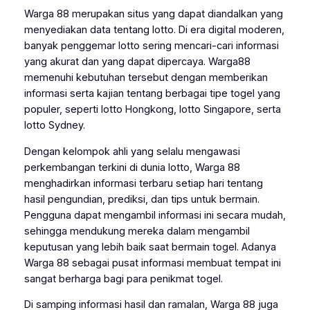
Warga 88 merupakan situs yang dapat diandalkan yang
menyediakan data tentang lotto. Di era digital moderen,
banyak penggemar lotto sering mencari-cari informasi
yang akurat dan yang dapat dipercaya. Warga88
memenuhi kebutuhan tersebut dengan memberikan
informasi serta kajian tentang berbagai tipe togel yang
populer, seperti lotto Hongkong, lotto Singapore, serta
lotto Sydney.
Dengan kelompok ahli yang selalu mengawasi
perkembangan terkini di dunia lotto, Warga 88
menghadirkan informasi terbaru setiap hari tentang
hasil pengundian, prediksi, dan tips untuk bermain.
Pengguna dapat mengambil informasi ini secara mudah,
sehingga mendukung mereka dalam mengambil
keputusan yang lebih baik saat bermain togel. Adanya
Warga 88 sebagai pusat informasi membuat tempat ini
sangat berharga bagi para penikmat togel.
Di samping informasi hasil dan ramalan, Warga 88 juga