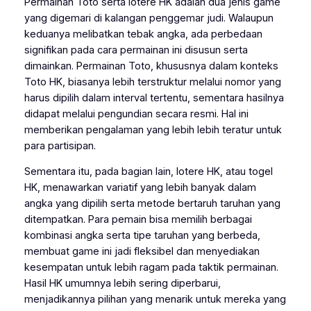
Permainan Toto serta lotere HK adalah dua jenis game
yang digemari di kalangan penggemar judi. Walaupun
keduanya melibatkan tebak angka, ada perbedaan
signifikan pada cara permainan ini disusun serta
dimainkan. Permainan Toto, khususnya dalam konteks
Toto HK, biasanya lebih terstruktur melalui nomor yang
harus dipilih dalam interval tertentu, sementara hasilnya
didapat melalui pengundian secara resmi. Hal ini
memberikan pengalaman yang lebih lebih teratur untuk
para partisipan.
Sementara itu, pada bagian lain, lotere HK, atau togel
HK, menawarkan variatif yang lebih banyak dalam
angka yang dipilih serta metode bertaruh taruhan yang
ditempatkan. Para pemain bisa memilih berbagai
kombinasi angka serta tipe taruhan yang berbeda,
membuat game ini jadi fleksibel dan menyediakan
kesempatan untuk lebih ragam pada taktik permainan.
Hasil HK umumnya lebih sering diperbarui,
menjadikannya pilihan yang menarik untuk mereka yang