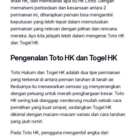
draw HK, dan membahas apa itu HK Lotto. Dengan
memahami perbedaan dan kesamaan antara 2
permainan ini, diharapkan pemain bisa mengambil
keputusan yang lebih tepat dalam memutuskan
permainan yang relevan dengan pilihan dan rencana
mereka. Ayo kita jelajahi lebih dalam mengenai Toto HK
dan Togel HK.
Pengenalan Toto HK dan Togel HK
Toto Hukum dan Togel HK adalah dua tipe permainan
yang terkenal di antara pemain taruhan di tanah air.
Keduanya itu menawarkan sensasi yg menyenangkan
dengan peluang untuk meraih penghargaan besar. Toto
HK sering kali dianggap cenderung mudah sebab cara
pemilihan yang kuat simpel, sedangkan Togel HK
dikenal dengan macam-macam variasi dan cara taruhan
yang jauh rumit.
Pada Toto HK, pengguna mengambil angka dari