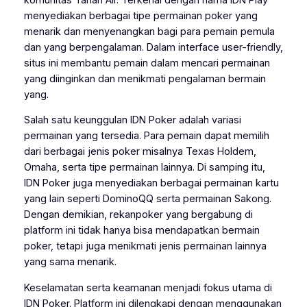
menyediakan berbagai tipe permainan poker yang
menarik dan menyenangkan bagi para pemain pemula
dan yang berpengalaman. Dalam interface user-friendly,
situs ini membantu pemain dalam mencari permainan
yang diinginkan dan menikmati pengalaman bermain
yang.
Salah satu keunggulan IDN Poker adalah variasi
permainan yang tersedia. Para pemain dapat memilih
dari berbagai jenis poker misalnya Texas Holdem,
Omaha, serta tipe permainan lainnya. Di samping itu,
IDN Poker juga menyediakan berbagai permainan kartu
yang lain seperti DominoQQ serta permainan Sakong.
Dengan demikian, rekanpoker yang bergabung di
platform ini tidak hanya bisa mendapatkan bermain
poker, tetapi juga menikmati jenis permainan lainnya
yang sama menarik.
Keselamatan serta keamanan menjadi fokus utama di
IDN Poker. Platform ini dilengkapi dengan menggunakan