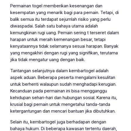
Permainan togel memberikan kesenangan dan
kesempatan yang menarik bagi para pemain. Tetapi, di
balik semua itu terdapat sejumlah risiko yang perlu
diwaspadai. Salah satu bahaya utama adalah
kemungkinan rugi uang. Pemain sering t terseret dalam
harapan untuk meraih kemenangan besar, tetapi
kenyataannya tidak selamanya sesuai harapan. Banyak
yang mengakhiri dengan rugi yang signifikan, terutama
jika tidak mengatur uang dengan baik.
Tantangan selanjutnya dalam kembartogel adalah
aspek aduan. Beberapa peserta mengalami kesulitan
untuk berhenti walaupun sudah menghadapi kerugian.
Kecanduan pada permainan ini bisa mengganggu
kehidupan sehari-hari dan hubungan sosial. Karena itu,
krusial bagi pemain untuk mengetahui tanda-tanda
ketergantungan dan mencari bantuan jika dibutuhkan.
Selain itu, kembartogel juga berhadapan dengan
bahaya hukum. Di beberapa kawasan tertentu daerah,