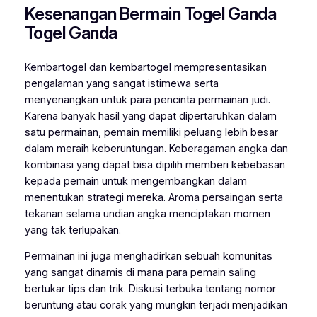
Kesenangan Bermain Togel Ganda
Togel Ganda
Kembartogel dan kembartogel mempresentasikan
pengalaman yang sangat istimewa serta
menyenangkan untuk para pencinta permainan judi.
Karena banyak hasil yang dapat dipertaruhkan dalam
satu permainan, pemain memiliki peluang lebih besar
dalam meraih keberuntungan. Keberagaman angka dan
kombinasi yang dapat bisa dipilih memberi kebebasan
kepada pemain untuk mengembangkan dalam
menentukan strategi mereka. Aroma persaingan serta
tekanan selama undian angka menciptakan momen
yang tak terlupakan.
Permainan ini juga menghadirkan sebuah komunitas
yang sangat dinamis di mana para pemain saling
bertukar tips dan trik. Diskusi terbuka tentang nomor
beruntung atau corak yang mungkin terjadi menjadikan