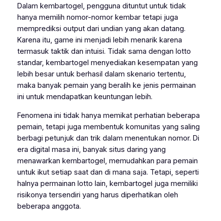
Dalam kembartogel, pengguna dituntut untuk tidak
hanya memilih nomor-nomor kembar tetapi juga
memprediksi output dari undian yang akan datang.
Karena itu, game ini menjadi lebih menarik karena
termasuk taktik dan intuisi. Tidak sama dengan lotto
standar, kembartogel menyediakan kesempatan yang
lebih besar untuk berhasil dalam skenario tertentu,
maka banyak pemain yang beralih ke jenis permainan
ini untuk mendapatkan keuntungan lebih.
Fenomena ini tidak hanya memikat perhatian beberapa
pemain, tetapi juga membentuk komunitas yang saling
berbagi petunjuk dan trik dalam menentukan nomor. Di
era digital masa ini, banyak situs daring yang
menawarkan kembartogel, memudahkan para pemain
untuk ikut setiap saat dan di mana saja. Tetapi, seperti
halnya permainan lotto lain, kembartogel juga memiliki
risikonya tersendiri yang harus diperhatikan oleh
beberapa anggota.