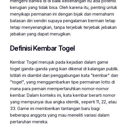
mengerti bahwa di di balik kesenangan itu ada potensi
kerugian yang tidak bisa. Oleh karena itu, penting untuk
menyikapi permainan ini dengan bijak dan memahami
batasan diri sendiri supaya pengalaman bermain tetap
tetap menyenangkan, tanpa terjebak terjebak jebakan
jebakan yang dapat merugikan.
Definisi Kembar Togel
Kembar Togel merujuk pada kejadian dalam game
togel ganda-ganda yang kian dikenal di kalangan publik.
Istilah ini diambil dari penggabungan kata "kembar" dan
"togel", yang menggambarkan tipe permainan lotto di
mana para pemain mempertaruhkan nomor-nomor
kembar. Dalam konteks ini, kata kembar berarti nomor
yang mempunyai dua angka identik, seperti 11, 22, atau
33. Game ini memberikan tantangan baru bagi
beberapa anggota yang mau meneliti variasi dalam
pertaruhan mereka.