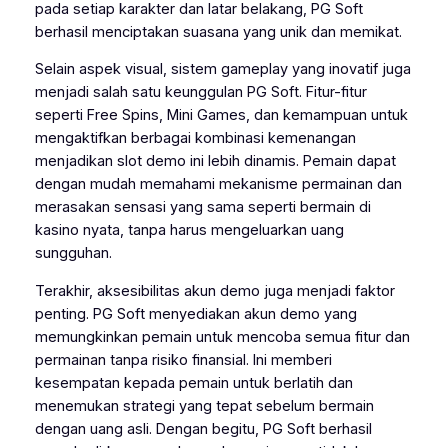
pada setiap karakter dan latar belakang, PG Soft
berhasil menciptakan suasana yang unik dan memikat.
Selain aspek visual, sistem gameplay yang inovatif juga
menjadi salah satu keunggulan PG Soft. Fitur-fitur
seperti Free Spins, Mini Games, dan kemampuan untuk
mengaktifkan berbagai kombinasi kemenangan
menjadikan slot demo ini lebih dinamis. Pemain dapat
dengan mudah memahami mekanisme permainan dan
merasakan sensasi yang sama seperti bermain di
kasino nyata, tanpa harus mengeluarkan uang
sungguhan.
Terakhir, aksesibilitas akun demo juga menjadi faktor
penting. PG Soft menyediakan akun demo yang
memungkinkan pemain untuk mencoba semua fitur dan
permainan tanpa risiko finansial. Ini memberi
kesempatan kepada pemain untuk berlatih dan
menemukan strategi yang tepat sebelum bermain
dengan uang asli. Dengan begitu, PG Soft berhasil