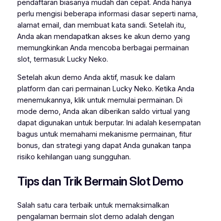
pendaftaran biasanya mudah dan cepat. Anda hanya
perlu mengisi beberapa informasi dasar seperti nama,
alamat email, dan membuat kata sandi. Setelah itu,
Anda akan mendapatkan akses ke akun demo yang
memungkinkan Anda mencoba berbagai permainan
slot, termasuk Lucky Neko.
Setelah akun demo Anda aktif, masuk ke dalam
platform dan cari permainan Lucky Neko. Ketika Anda
menemukannya, klik untuk memulai permainan. Di
mode demo, Anda akan diberikan saldo virtual yang
dapat digunakan untuk berputar. Ini adalah kesempatan
bagus untuk memahami mekanisme permainan, fitur
bonus, dan strategi yang dapat Anda gunakan tanpa
risiko kehilangan uang sungguhan.
Tips dan Trik Bermain Slot Demo
Salah satu cara terbaik untuk memaksimalkan
pengalaman bermain slot demo adalah dengan