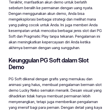
Terakhir, manfaatkan akun demo untuk berlatih
sebelum beralih ke permainan dengan uang nyata.
Dengan menggunakan akun demo, Anda bisa
mengeksplorasi berbagai strategi dan melihat mana
yang paling cocok untuk Anda. Ini juga memberi Anda
kesempatan untuk mencoba berbagai jenis slot dari PG
Soft dan Pragmatic Play tanpa tekanan. Pengalaman ini
akan meningkatkan kepercayaan diri Anda ketika
akhirnya bermain dengan uang sungguhan.
Keunggulan PG Soft dalam Slot
Demo
PG Soft dikenal dengan grafis yang memukau dan
animasi yang halus, membuat pengalaman bermain slot
demo Lucky Neko semakin menarik. Desain visual yang
dihadirkan tidak hanya membuat permainan lebih
menyenangkan, tetapi juga memberikan pengalaman
yang imersif bagi para pemain. Dengan detail yang kaya