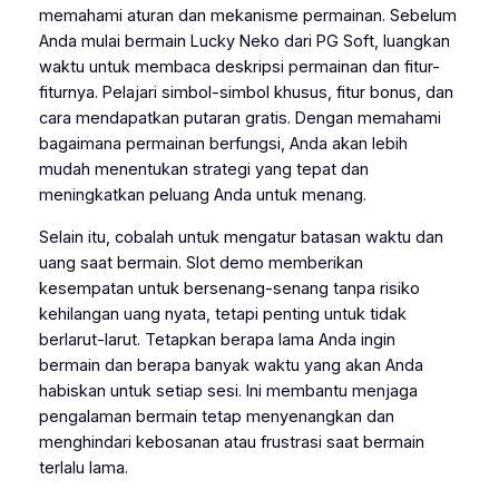
memahami aturan dan mekanisme permainan. Sebelum
Anda mulai bermain Lucky Neko dari PG Soft, luangkan
waktu untuk membaca deskripsi permainan dan fitur-
fiturnya. Pelajari simbol-simbol khusus, fitur bonus, dan
cara mendapatkan putaran gratis. Dengan memahami
bagaimana permainan berfungsi, Anda akan lebih
mudah menentukan strategi yang tepat dan
meningkatkan peluang Anda untuk menang.
Selain itu, cobalah untuk mengatur batasan waktu dan
uang saat bermain. Slot demo memberikan
kesempatan untuk bersenang-senang tanpa risiko
kehilangan uang nyata, tetapi penting untuk tidak
berlarut-larut. Tetapkan berapa lama Anda ingin
bermain dan berapa banyak waktu yang akan Anda
habiskan untuk setiap sesi. Ini membantu menjaga
pengalaman bermain tetap menyenangkan dan
menghindari kebosanan atau frustrasi saat bermain
terlalu lama.