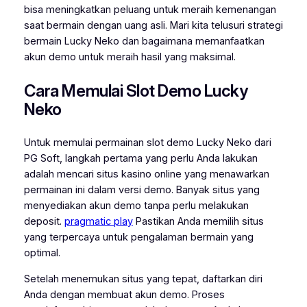
bisa meningkatkan peluang untuk meraih kemenangan
saat bermain dengan uang asli. Mari kita telusuri strategi
bermain Lucky Neko dan bagaimana memanfaatkan
akun demo untuk meraih hasil yang maksimal.
Cara Memulai Slot Demo Lucky
Neko
Untuk memulai permainan slot demo Lucky Neko dari
PG Soft, langkah pertama yang perlu Anda lakukan
adalah mencari situs kasino online yang menawarkan
permainan ini dalam versi demo. Banyak situs yang
menyediakan akun demo tanpa perlu melakukan
deposit.
pragmatic play
Pastikan Anda memilih situs
yang terpercaya untuk pengalaman bermain yang
optimal.
Setelah menemukan situs yang tepat, daftarkan diri
Anda dengan membuat akun demo. Proses