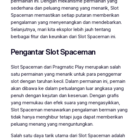
permainan ini. Dengan mekanisme permainan yang
sederhana dan peluang menang yang menarik, Slot
Spaceman memastikan setiap putaran memberikan
pengalaman yang menyenangkan dan mendebarkan.
Selanjutnya, mari kita eksplor lebih jauh tentang
berbagai fitur dan keunikan dari Slot Spaceman ini.
Pengantar Slot Spaceman
Slot Spaceman dari Pragmatic Play merupakan salah
satu permainan yang menarik untuk para penggemar
slot dengan taruhan kecil. Dalam permainan ini, pemain
akan dibawa ke dalam petualangan luar angkasa yang
penuh dengan kejutan dan keseruan. Dengan grafis
yang memukau dan efek suara yang mengasyikkan,
Slot Spaceman menawarkan pengalaman bermain yang
tidak hanya menghibur tetapi juga dapat memberikan
peluang menang yang menguntungkan.
Salah satu daya tarik utama dari Slot Spaceman adalah