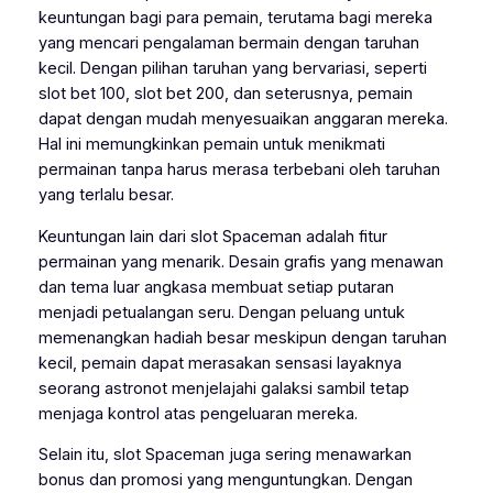
keuntungan bagi para pemain, terutama bagi mereka
yang mencari pengalaman bermain dengan taruhan
kecil. Dengan pilihan taruhan yang bervariasi, seperti
slot bet 100, slot bet 200, dan seterusnya, pemain
dapat dengan mudah menyesuaikan anggaran mereka.
Hal ini memungkinkan pemain untuk menikmati
permainan tanpa harus merasa terbebani oleh taruhan
yang terlalu besar.
Keuntungan lain dari slot Spaceman adalah fitur
permainan yang menarik. Desain grafis yang menawan
dan tema luar angkasa membuat setiap putaran
menjadi petualangan seru. Dengan peluang untuk
memenangkan hadiah besar meskipun dengan taruhan
kecil, pemain dapat merasakan sensasi layaknya
seorang astronot menjelajahi galaksi sambil tetap
menjaga kontrol atas pengeluaran mereka.
Selain itu, slot Spaceman juga sering menawarkan
bonus dan promosi yang menguntungkan. Dengan