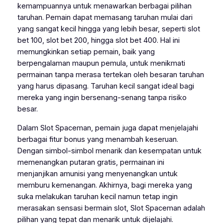
kemampuannya untuk menawarkan berbagai pilihan
taruhan. Pemain dapat memasang taruhan mulai dari
yang sangat kecil hingga yang lebih besar, seperti slot
bet 100, slot bet 200, hingga slot bet 400. Hal ini
memungkinkan setiap pemain, baik yang
berpengalaman maupun pemula, untuk menikmati
permainan tanpa merasa tertekan oleh besaran taruhan
yang harus dipasang. Taruhan kecil sangat ideal bagi
mereka yang ingin bersenang-senang tanpa risiko
besar.
Dalam Slot Spaceman, pemain juga dapat menjelajahi
berbagai fitur bonus yang menambah keseruan.
Dengan simbol-simbol menarik dan kesempatan untuk
memenangkan putaran gratis, permainan ini
menjanjikan amunisi yang menyenangkan untuk
memburu kemenangan. Akhirnya, bagi mereka yang
suka melakukan taruhan kecil namun tetap ingin
merasakan sensasi bermain slot, Slot Spaceman adalah
pilihan yang tepat dan menarik untuk dijelajahi.