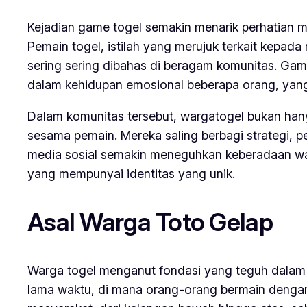
Kejadian game togel semakin menarik perhatian ma
Pemain togel, istilah yang merujuk terkait kepad
sering sering dibahas di beragam komunitas. Gam
dalam kehidupan emosional beberapa orang, yang
Dalam komunitas tersebut, wargatogel bukan hany
sesama pemain. Mereka saling berbagi strategi, 
media sosial semakin meneguhkan keberadaan warga
yang mempunyai identitas yang unik.
Asal Warga Toto Gelap
Warga togel menganut fondasi yang teguh dalam tr
lama waktu, di mana orang-orang bermain dengan 