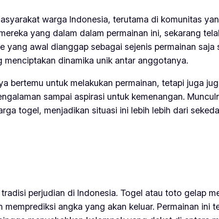
syarakat warga Indonesia, terutama di komunitas yang 
a mereka yang dalam dalam permainan ini, sekarang tela
e yang awal dianggap sebagai sejenis permainan saja 
 menciptakan dinamika unik antar anggotanya.
a bertemu untuk melakukan permainan, tetapi juga ju
pengalaman sampai aspirasi untuk kemenangan. Munculny
 togel, menjadikan situasi ini lebih lebih dari seke
adisi perjudian di Indonesia. Togel atau toto gelap m
memprediksi angka yang akan keluar. Permainan ini te