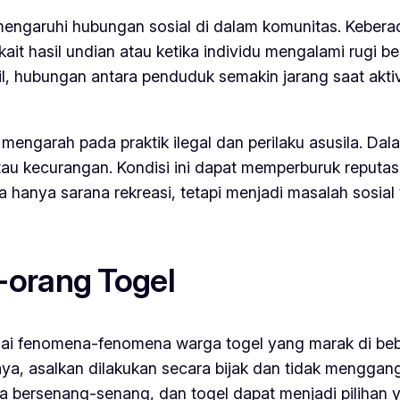
 memengaruhi hubungan sosial di dalam komunitas. Keb
rkait hasil undian atau ketika individu mengalami rugi 
, hubungan antara penduduk semakin jarang saat aktivi
g mengarah pada praktik ilegal dan perilaku asusila. D
 atau kecurangan. Kondisi ini dapat memperburuk reput
ya hanya sarana rekreasi, tetapi menjadi masalah sos
-orang Togel
i fenomena-fenomena warga togel yang marak di beber
aya, asalkan dilakukan secara bijak dan tidak mengga
a bersenang-senang, dan togel dapat menjadi pilihan 