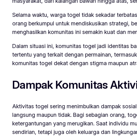
masyarakat, dari kalangan bawah hingga atas, s
Selama waktu, warga togel tidak sekadar terbatas
orang berkumpul untuk mendiskusikan strategi, b
menghasilkan komunitas ini semakin kuat dan mena
Dalam situasi ini, komunitas togel jadi identitas b
tertentu yang terkait dengan permainan, termas
komunitas togel dekat dengan stigma maupun at
Dampak Komunitas Aktivi
Aktivitas togel sering menimbulkan dampak sosia
langsung maupun tidak. Bagi sebagian orang, tog
ketergantungan yang merugikan. Saat individu mu
sendirian, tetapi juga oleh keluarga dan lingkungan