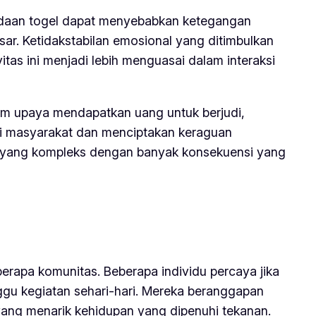
eradaan togel dapat menyebabkan ketegangan
besar. Ketidakstabilan emosional yang ditimbulkan
tas ini menjadi lebih menguasai dalam interaksi
alam upaya mendapatkan uang untuk berjudi,
asi masyarakat dan menciptakan keraguan
ial yang kompleks dengan banyak konsekuensi yang
apa komunitas. Beberapa individu percaya jika
nggu kegiatan sehari-hari. Mereka beranggapan
yang menarik kehidupan yang dipenuhi tekanan.