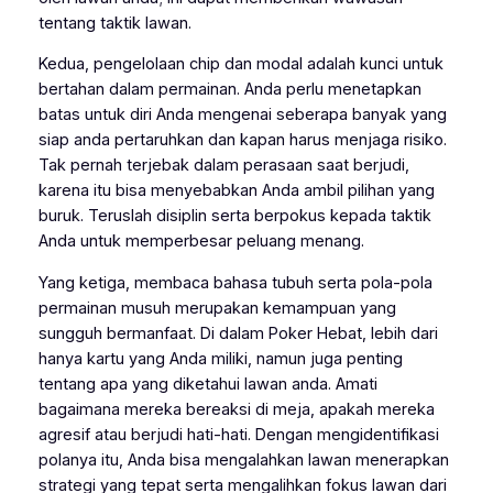
tentang taktik lawan.
Kedua, pengelolaan chip dan modal adalah kunci untuk
bertahan dalam permainan. Anda perlu menetapkan
batas untuk diri Anda mengenai seberapa banyak yang
siap anda pertaruhkan dan kapan harus menjaga risiko.
Tak pernah terjebak dalam perasaan saat berjudi,
karena itu bisa menyebabkan Anda ambil pilihan yang
buruk. Teruslah disiplin serta berpokus kepada taktik
Anda untuk memperbesar peluang menang.
Yang ketiga, membaca bahasa tubuh serta pola-pola
permainan musuh merupakan kemampuan yang
sungguh bermanfaat. Di dalam Poker Hebat, lebih dari
hanya kartu yang Anda miliki, namun juga penting
tentang apa yang diketahui lawan anda. Amati
bagaimana mereka bereaksi di meja, apakah mereka
agresif atau berjudi hati-hati. Dengan mengidentifikasi
polanya itu, Anda bisa mengalahkan lawan menerapkan
strategi yang tepat serta mengalihkan fokus lawan dari