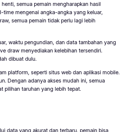
a henti, semua pemain mengharapkan hasil
al-time mengenai angka-angka yang keluar,
w, semua pemain tidak perlu lagi lebih
eluar, waktu pengundian, dan data tambahan yang
ve draw menyediakan kelebihan tersendiri.
h dibuat dulu.
 platform, seperti situs web dan aplikasi mobile.
pun. Dengan adanya akses mudah ini, semua
pilihan taruhan yang lebih tepat.
lui data yang akurat dan terbaru, pemain bisa