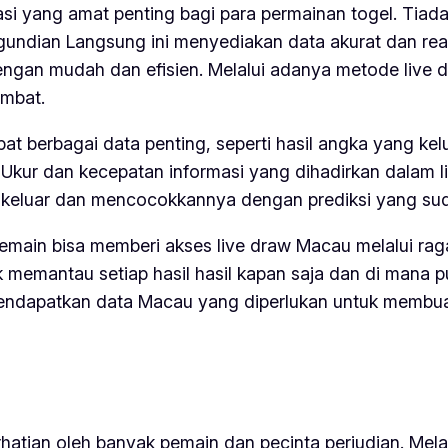
i yang amat penting bagi para permainan togel. Tiad
ngundian Langsung ini menyediakan data akurat dan re
an mudah dan efisien. Melalui adanya metode live dra
ambat.
pat berbagai data penting, seperti hasil angka yang k
Ukur dan kecepatan informasi yang dihadirkan dalam li
keluar dan mencocokkannya dengan prediksi yang suda
emain bisa memberi akses live draw Macau melalui ragam
memantau setiap hasil hasil kapan saja dan di mana 
endapatkan data Macau yang diperlukan untuk membuat 
hatian oleh banyak pemain dan pecinta perjudian. Mela