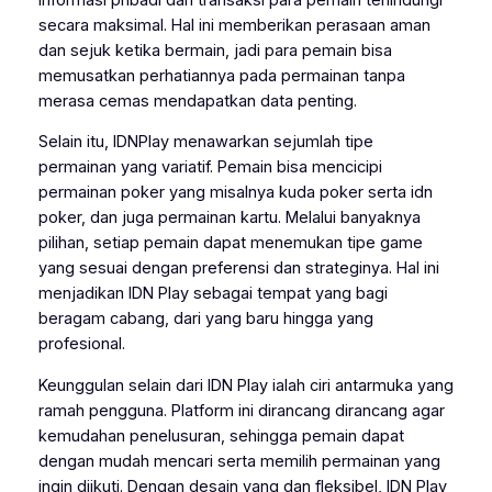
secara maksimal. Hal ini memberikan perasaan aman
dan sejuk ketika bermain, jadi para pemain bisa
memusatkan perhatiannya pada permainan tanpa
merasa cemas mendapatkan data penting.
Selain itu, IDNPlay menawarkan sejumlah tipe
permainan yang variatif. Pemain bisa mencicipi
permainan poker yang misalnya kuda poker serta idn
poker, dan juga permainan kartu. Melalui banyaknya
pilihan, setiap pemain dapat menemukan tipe game
yang sesuai dengan preferensi dan strateginya. Hal ini
menjadikan IDN Play sebagai tempat yang bagi
beragam cabang, dari yang baru hingga yang
profesional.
Keunggulan selain dari IDN Play ialah ciri antarmuka yang
ramah pengguna. Platform ini dirancang dirancang agar
kemudahan penelusuran, sehingga pemain dapat
dengan mudah mencari serta memilih permainan yang
ingin diikuti. Dengan desain yang dan fleksibel, IDN Play