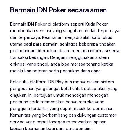
Bermain IDN Poker secara aman
Bermain IDN Poker di platform seperti Kuda Poker
memberikan sensasi yang sangat aman dan terpercaya
dan terpercaya. Keamanan menjadi salah satu fokus
utama bagi para pemain, sehingga beberapa tindakan
perlindungan diterapkan dalam menjaga informasi serta
transaksi keuangan. Dengan menggunakan sistem
enkripsi yang tinggi, anda bisa merasa tenang ketika
melakukan setoran serta penarikan dana dana.
Selain itu, platform IDN Play pun menyediakan sistem
pengesahan yang sangat ketat untuk setiap akun yang
diajukan. Ini bertujuan untuk mencegah mencegah
penipuan serta memastikan hanya mereka yang
pengguna terdaftar yang dapat masuk ke permainan.
Komunitas yang berkembang dan dukungan customer
service yang cepat tanggap menawarkan lapisan
lapisan keamanan bagi para para pemain.