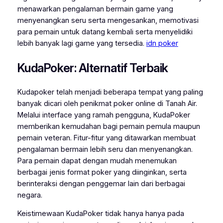
menawarkan pengalaman bermain game yang
menyenangkan seru serta mengesankan, memotivasi
para pemain untuk datang kembali serta menyelidiki
lebih banyak lagi game yang tersedia.
idn poker
KudaPoker: Alternatif Terbaik
Kudapoker telah menjadi beberapa tempat yang paling
banyak dicari oleh penikmat poker online di Tanah Air.
Melalui interface yang ramah pengguna, KudaPoker
memberikan kemudahan bagi pemain pemula maupun
pemain veteran. Fitur-fitur yang ditawarkan membuat
pengalaman bermain lebih seru dan menyenangkan.
Para pemain dapat dengan mudah menemukan
berbagai jenis format poker yang diinginkan, serta
berinteraksi dengan penggemar lain dari berbagai
negara.
Keistimewaan KudaPoker tidak hanya hanya pada