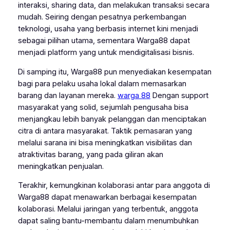
interaksi, sharing data, dan melakukan transaksi secara
mudah. Seiring dengan pesatnya perkembangan
teknologi, usaha yang berbasis internet kini menjadi
sebagai pilihan utama, sementara Warga88 dapat
menjadi platform yang untuk mendigitalisasi bisnis.
Di samping itu, Warga88 pun menyediakan kesempatan
bagi para pelaku usaha lokal dalam memasarkan
barang dan layanan mereka.
warga 88
Dengan support
masyarakat yang solid, sejumlah pengusaha bisa
menjangkau lebih banyak pelanggan dan menciptakan
citra di antara masyarakat. Taktik pemasaran yang
melalui sarana ini bisa meningkatkan visibilitas dan
atraktivitas barang, yang pada giliran akan
meningkatkan penjualan.
Terakhir, kemungkinan kolaborasi antar para anggota di
Warga88 dapat menawarkan berbagai kesempatan
kolaborasi. Melalui jaringan yang terbentuk, anggota
dapat saling bantu-membantu dalam menumbuhkan