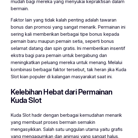
mudah bagi mereka yang menyukai kepraktisan dalam
bermain.
Faktor lain yang tidak kalah penting adalah tawaran
bonus dan promosi yang sangat menarik. Permainan ini
sering kali memberikan berbagai tipe bonus kepada
pemain baru maupun pemain setia, seperti bonus
selamat datang dan spin gratis. Ini memberikan insentif
ekstra bagi para pemain untuk bergabung dan
meningkatkan peluang mereka untuk menang. Melalui
kombinasi berbagai faktor tersebut, tak heran jika Kuda
Slot kian populer di kalangan masyarakat saat ini.
Kelebihan Hebat dari Permainan
Kuda Slot
Kuda Slot hadir dengan berbagai kemudahan menarik
yang membuat proses bermain semakin
mengasyikkan. Salah satu unggulan utama yaitu grafis
yang mengagumkan dan animasi yang sangat halus,