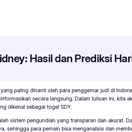
ney: Hasil dan Prediksi Hari
yang paling dinanti oleh para penggemar judi di Indon
nformasikan secara langsung. Dalam tulisan ini, kita ak
ing dikenal sebagai togel SDY.
dalah sistem pengundian yang transparan dan akurat.
, sehingga para pemain bisa menganalisis dan membua