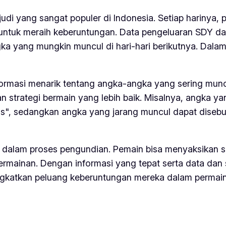
udi yang sangat populer di Indonesia. Setiap harinya,
ntuk meraih keberuntungan. Data pengeluaran SDY dari
ka yang mungkin muncul di hari-hari berikutnya. Dalam
nformasi menarik tentang angka-angka yang sering mun
strategi bermain yang lebih baik. Misalnya, angka ya
, sedangkan angka yang jarang muncul dapat disebut s
si dalam proses pengundian. Pemain bisa menyaksikan 
mainan. Dengan informasi yang tepat serta data dan s
gkatkan peluang keberuntungan mereka dalam permainan