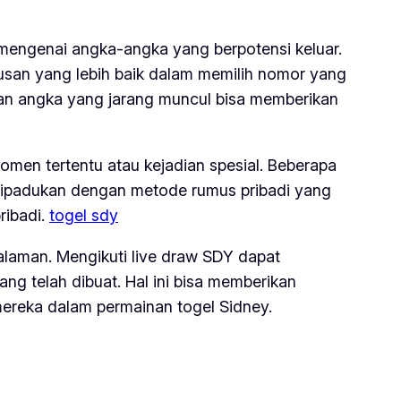
 mengenai angka-angka yang berpotensi keluar.
san yang lebih baik dalam memilih nomor yang
kan angka yang jarang muncul bisa memberikan
omen tertentu atau kejadian spesial. Beberapa
 dipadukan dengan metode rumus pribadi yang
ribadi.
togel sdy
galaman. Mengikuti live draw SDY dapat
g telah dibuat. Hal ini bisa memberikan
ereka dalam permainan togel Sidney.