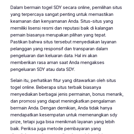
Dalam bermain togel SDY secara online, pemilihan situs
yang terpercaya sangat penting untuk memastikan
keamanan dan kenyamanan Anda. Situs-situs yang
memiliki lisensi resmi dan reputasi baik di kalangan
pemain biasanya merupakan pilihan yang tepat.
Pastikan bahwa situs tersebut menyediakan layanan
pelanggan yang responsif dan transparan dalam
pengeluaran dan keluaran data. Hal ini akan
memberikan rasa aman saat Anda mengakses
pengeluaran SDY atau data SDY.
Selain itu, perhatikan fitur yang ditawarkan oleh situs
togel online. Beberapa situs terbaik biasanya
menyediakan berbagai jenis permainan, bonus menarik,
dan promosi yang dapat meningkatkan pengalaman
bermain Anda. Dengan demikian, Anda tidak hanya
mendapatkan kesempatan untuk memenangkan sdy
prize, tetapi juga bisa menikmati layanan yang lebih
baik. Periksa juga metode pembayaran yang