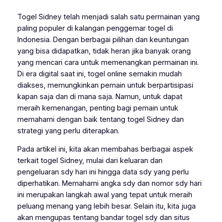
Togel Sidney telah menjadi salah satu permainan yang
paling populer di kalangan penggemar togel di
Indonesia. Dengan berbagai pilihan dan keuntungan
yang bisa didapatkan, tidak heran jika banyak orang
yang mencari cara untuk memenangkan permainan ini.
Di era digital saat ini, togel online semakin mudah
diakses, memungkinkan pemain untuk berpartisipasi
kapan saja dan di mana saja. Namun, untuk dapat
meraih kemenangan, penting bagi pemain untuk
memahami dengan baik tentang togel Sidney dan
strategi yang perlu diterapkan.
Pada artikel ini, kita akan membahas berbagai aspek
terkait togel Sidney, mulai dari keluaran dan
pengeluaran sdy hari ini hingga data sdy yang perlu
diperhatikan. Memahami angka sdy dan nomor sdy hari
ini merupakan langkah awal yang tepat untuk meraih
peluang menang yang lebih besar. Selain itu, kita juga
akan mengupas tentang bandar togel sdy dan situs