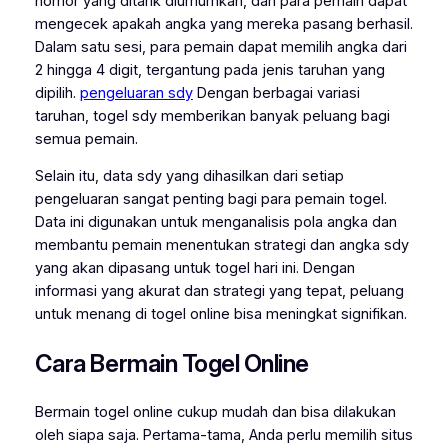
nomor yang ditarik diumumkan, dan para pemain dapat
mengecek apakah angka yang mereka pasang berhasil.
Dalam satu sesi, para pemain dapat memilih angka dari
2 hingga 4 digit, tergantung pada jenis taruhan yang
dipilih.
pengeluaran sdy
Dengan berbagai variasi
taruhan, togel sdy memberikan banyak peluang bagi
semua pemain.
Selain itu, data sdy yang dihasilkan dari setiap
pengeluaran sangat penting bagi para pemain togel.
Data ini digunakan untuk menganalisis pola angka dan
membantu pemain menentukan strategi dan angka sdy
yang akan dipasang untuk togel hari ini. Dengan
informasi yang akurat dan strategi yang tepat, peluang
untuk menang di togel online bisa meningkat signifikan.
Cara Bermain Togel Online
Bermain togel online cukup mudah dan bisa dilakukan
oleh siapa saja. Pertama-tama, Anda perlu memilih situs