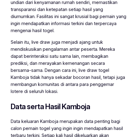
undian dari kenyamanan rumah sendiri, memastikan
transparansi dan ketepatan setiap hasil yang
diumumkan. Fasilitas ini sangat krusial bagi pemain yang
ingin mendapatkan informasi terkini dan terpercaya
mengenai hasil togel.
Selain itu, live draw juga menjadi ajang untuk
mendiskusikan pengalaman antar peserta. Mereka
dapat berinteraksi satu sama lain, membagikan
prediksi, dan merayakan kemenangan secara
bersama-sama. Dengan cara ini, live draw togel
Kamboja tidak hanya sekadar bocoran hasil, tetapi juga
membangun komunitas di antara para penggemar
lotere di seluruh lokasi.
Data serta Hasil Kamboja
Data keluaran Kamboja merupakan data penting bagi
calon pemain togel yang ingin ingin mendapatkan hasil
terbaru terkini. Setiap kali hasil dikeluarkan akan