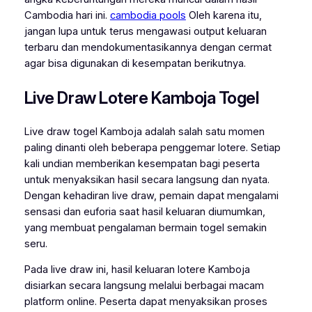
Cambodia hari ini.
cambodia pools
Oleh karena itu,
jangan lupa untuk terus mengawasi output keluaran
terbaru dan mendokumentasikannya dengan cermat
agar bisa digunakan di kesempatan berikutnya.
Live Draw Lotere Kamboja Togel
Live draw togel Kamboja adalah salah satu momen
paling dinanti oleh beberapa penggemar lotere. Setiap
kali undian memberikan kesempatan bagi peserta
untuk menyaksikan hasil secara langsung dan nyata.
Dengan kehadiran live draw, pemain dapat mengalami
sensasi dan euforia saat hasil keluaran diumumkan,
yang membuat pengalaman bermain togel semakin
seru.
Pada live draw ini, hasil keluaran lotere Kamboja
disiarkan secara langsung melalui berbagai macam
platform online. Peserta dapat menyaksikan proses