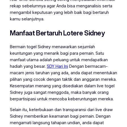
rekap sebelumnya agar Anda bisa menganalisis serta
mengambil keputusan yang lebih baik bagi bertaruh
kamu selanjutnya.
Manfaat Bertaruh Lotere Sidney
Bermain togel Sidney menawarkan sejumlah
keuntungan yang menarik bagi para pemain. Satu
manfaat utama adalah peluang untuk mendapatkan
hadiah yang besar.
SDY Hari Ini
Dengan bermacam-
macam jenis taruhan yang ada, anda dapat menentukan
pilihan yang cocok dengan taktik dan anggaran mereka.
Kesempatan menang yang disediakan dalam live togel
Sidney juga sangat menggoda, maka banyak orang
berpartisipasi untuk mencoba keberuntungan mereka.
Selain itu, keterbukaan dan transparansi dari live draw
Sidney memberikan keamanan bagi pemain. Dengan
mengamati langsung tahapan undian, anda dapat