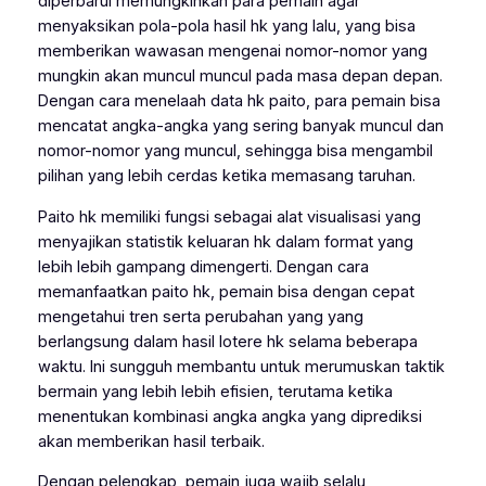
diperbarui memungkinkan para pemain agar
menyaksikan pola-pola hasil hk yang lalu, yang bisa
memberikan wawasan mengenai nomor-nomor yang
mungkin akan muncul muncul pada masa depan depan.
Dengan cara menelaah data hk paito, para pemain bisa
mencatat angka-angka yang sering banyak muncul dan
nomor-nomor yang muncul, sehingga bisa mengambil
pilihan yang lebih cerdas ketika memasang taruhan.
Paito hk memiliki fungsi sebagai alat visualisasi yang
menyajikan statistik keluaran hk dalam format yang
lebih lebih gampang dimengerti. Dengan cara
memanfaatkan paito hk, pemain bisa dengan cepat
mengetahui tren serta perubahan yang yang
berlangsung dalam hasil lotere hk selama beberapa
waktu. Ini sungguh membantu untuk merumuskan taktik
bermain yang lebih lebih efisien, terutama ketika
menentukan kombinasi angka angka yang diprediksi
akan memberikan hasil terbaik.
Dengan pelengkap, pemain juga wajib selalu