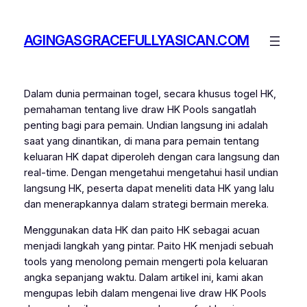
Skip
to
AGINGASGRACEFULLYASICAN.COM
content
Dalam dunia permainan togel, secara khusus togel HK,
pemahaman tentang live draw HK Pools sangatlah
penting bagi para pemain. Undian langsung ini adalah
saat yang dinantikan, di mana para pemain tentang
keluaran HK dapat diperoleh dengan cara langsung dan
real-time. Dengan mengetahui mengetahui hasil undian
langsung HK, peserta dapat meneliti data HK yang lalu
dan menerapkannya dalam strategi bermain mereka.
Menggunakan data HK dan paito HK sebagai acuan
menjadi langkah yang pintar. Paito HK menjadi sebuah
tools yang menolong pemain mengerti pola keluaran
angka sepanjang waktu. Dalam artikel ini, kami akan
mengupas lebih dalam mengenai live draw HK Pools