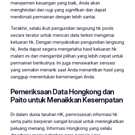
manajemen keuangan yang baik, Anda akan
menghindari dari rugi yang signifikan dan dapat
menikmati permainan dengan lebih santai.
Terakhir, selalu ikuti pengundian langsung hk pools
secara teratur untuk mencari data terkini mengenai
keluaran hk. Dengan menyaksikan pengundian langsung
hk, Anda dapat segera mengetahui hasil keluaran hk
malam ini dan mengambil pilihan yang lebih cepat untuk
permainan berikutnya. Ini juga menawarkan sensasi
yang semakin menarik saat Anda menantikan hasil yang
sanggup menentukan kemenangan Anda.
Pemeriksaan Data Hongkong dan
Paito untuk Menaikkan Kesempatan
Di dalam dunia taruhan HK, pemrosesan informasi hk
serta paito berperan sangat krusial untuk meningkatkan
peluang menang. Informasi Hongkong yang selalu