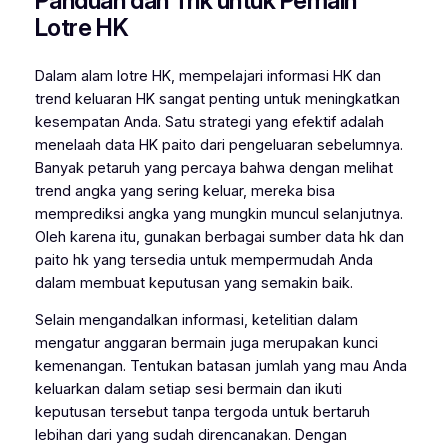
Panduan dan Trik untuk Pemain
Lotre HK
Dalam alam lotre HK, mempelajari informasi HK dan
trend keluaran HK sangat penting untuk meningkatkan
kesempatan Anda. Satu strategi yang efektif adalah
menelaah data HK paito dari pengeluaran sebelumnya.
Banyak petaruh yang percaya bahwa dengan melihat
trend angka yang sering keluar, mereka bisa
memprediksi angka yang mungkin muncul selanjutnya.
Oleh karena itu, gunakan berbagai sumber data hk dan
paito hk yang tersedia untuk mempermudah Anda
dalam membuat keputusan yang semakin baik.
Selain mengandalkan informasi, ketelitian dalam
mengatur anggaran bermain juga merupakan kunci
kemenangan. Tentukan batasan jumlah yang mau Anda
keluarkan dalam setiap sesi bermain dan ikuti
keputusan tersebut tanpa tergoda untuk bertaruh
lebihan dari yang sudah direncanakan. Dengan