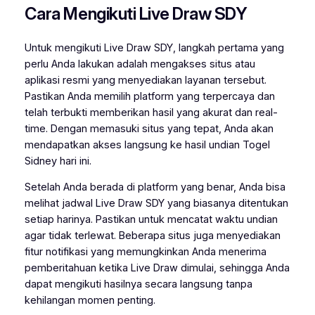
Cara Mengikuti Live Draw SDY
Untuk mengikuti Live Draw SDY, langkah pertama yang
perlu Anda lakukan adalah mengakses situs atau
aplikasi resmi yang menyediakan layanan tersebut.
Pastikan Anda memilih platform yang terpercaya dan
telah terbukti memberikan hasil yang akurat dan real-
time. Dengan memasuki situs yang tepat, Anda akan
mendapatkan akses langsung ke hasil undian Togel
Sidney hari ini.
Setelah Anda berada di platform yang benar, Anda bisa
melihat jadwal Live Draw SDY yang biasanya ditentukan
setiap harinya. Pastikan untuk mencatat waktu undian
agar tidak terlewat. Beberapa situs juga menyediakan
fitur notifikasi yang memungkinkan Anda menerima
pemberitahuan ketika Live Draw dimulai, sehingga Anda
dapat mengikuti hasilnya secara langsung tanpa
kehilangan momen penting.