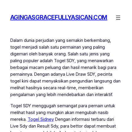
Skip
to
AGINGASGRACEFULLYASICAN.COM
content
Dalam dunia perjudian yang semakin berkembang,
togel menjadi salah satu permainan yang paling
digemari oleh banyak orang. Salah satu jenis yang
paling populer adalah Togel SDY, yang menawarkan
berbagai macam peluang dan hasil menarik bagi para
pemainnya. Dengan adanya Live Draw SDY, pecinta
togel kini dapat menyaksikan pengundian langsung dan
melihat hasilnya secara real-time, memberikan
pengalaman yang lebih mendebarkan dan interaktif.
Togel SDY menggugah semangat para pemain untuk
melihat hasil yang mungkin akan mengubah nasib
mereka.
Togel Sidney
Dengan informasi terbaru dari
Live Sdy dan Result Sdy, para bettor dapat membuat