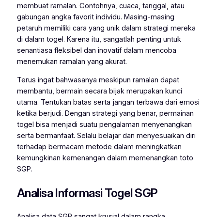
membuat ramalan. Contohnya, cuaca, tanggal, atau
gabungan angka favorit individu. Masing-masing
petaruh memiliki cara yang unik dalam strategi mereka
di dalam togel. Karena itu, sangatlah penting untuk
senantiasa fleksibel dan inovatif dalam mencoba
menemukan ramalan yang akurat.
Terus ingat bahwasanya meskipun ramalan dapat
membantu, bermain secara bijak merupakan kunci
utama. Tentukan batas serta jangan terbawa dari emosi
ketika berjudi. Dengan strategi yang benar, permainan
togel bisa menjadi suatu pengalaman menyenangkan
serta bermanfaat. Selalu belajar dan menyesuaikan diri
terhadap bermacam metode dalam meningkatkan
kemungkinan kemenangan dalam memenangkan toto
SGP.
Analisa Informasi Togel SGP
Analisa data SGP sangat krusial dalam rangka