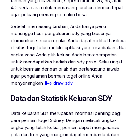
taruhan yang ditawarkan, seperti taruhan 2D, 3D, atau
4D, serta cara untuk memasang taruhan dengan tepat
agar peluang menang semakin besar.
Setelah memasang taruhan, Anda hanya perlu
menunggu hasil pengeluaran sdy yang biasanya
diumumkan secara regular. Anda dapat melihat hasilnya
di situs togel atau melalui aplikasi yang disediakan. Jika
angka yang Anda pilih keluar, Anda berkesempatan
untuk mendapatkan hadiah dari sdy prize. Selalu ingat
untuk bermain dengan bijak dan bertanggung jawab
agar pengalaman bermain togel online Anda
menyenangkan.
live draw sdy
Data dan Statistik Keluaran SDY
Data keluaran SDY merupakan informasi penting bagi
para pemain togel Sidney. Dengan melacak angka-
angka yang telah keluar, pemain dapat menganalisis
pola dan tren yang mungkin dapat membantu dalam