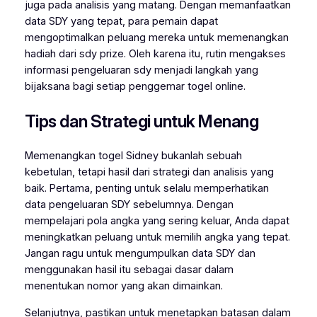
juga pada analisis yang matang. Dengan memanfaatkan
data SDY yang tepat, para pemain dapat
mengoptimalkan peluang mereka untuk memenangkan
hadiah dari sdy prize. Oleh karena itu, rutin mengakses
informasi pengeluaran sdy menjadi langkah yang
bijaksana bagi setiap penggemar togel online.
Tips dan Strategi untuk Menang
Memenangkan togel Sidney bukanlah sebuah
kebetulan, tetapi hasil dari strategi dan analisis yang
baik. Pertama, penting untuk selalu memperhatikan
data pengeluaran SDY sebelumnya. Dengan
mempelajari pola angka yang sering keluar, Anda dapat
meningkatkan peluang untuk memilih angka yang tepat.
Jangan ragu untuk mengumpulkan data SDY dan
menggunakan hasil itu sebagai dasar dalam
menentukan nomor yang akan dimainkan.
Selanjutnya, pastikan untuk menetapkan batasan dalam