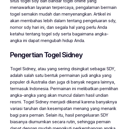
situs togel sdy dan bandar togel online yang
menawarkan layanan terpercaya, pengalaman bermain
togel semakin mudah dan menyenangkan. Artikel ini
akan membahas lebih dalam tentang pengeluaran sdy,
nomor sdy hari ini, dan segala hal yang perlu Anda
ketahui tentang togel sdy serta bagaimana angka-
angka ini dapat mengubah hidup Anda.
Pengertian Togel Sidney
Togel Sidney, atau yang sering disingkat sebagai SDY,
adalah salah satu bentuk permainan judi angka yang
populer di Australia dan juga di banyak negara lainnya,
termasuk Indonesia. Permainan ini melibatkan pemilihan
angka-angka yang akan muncul dalam hasil undian
resmi. Togel Sidney menjadi dikenal karena banyaknya
variasi taruhan dan kesempatan menang yang menarik
bagi para pemain. Selain itu, hasil pengeluaran SDY
biasanya diumumkan secara rutin, sehingga pemain
dapat dengan mudah mengikuti perkembangan angka