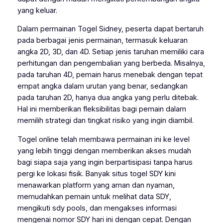
yang keluar.
Dalam permainan Togel Sidney, peserta dapat bertaruh
pada berbagai jenis permainan, termasuk keluaran
angka 2D, 3D, dan 4D. Setiap jenis taruhan memiliki cara
perhitungan dan pengembalian yang berbeda. Misalnya,
pada taruhan 4D, pemain harus menebak dengan tepat
empat angka dalam urutan yang benar, sedangkan
pada taruhan 2D, hanya dua angka yang perlu ditebak.
Hal ini memberikan fleksibilitas bagi pemain dalam
memilih strategi dan tingkat risiko yang ingin diambil.
Togel online telah membawa permainan ini ke level
yang lebih tinggi dengan memberikan akses mudah
bagi siapa saja yang ingin berpartisipasi tanpa harus
pergi ke lokasi fisik. Banyak situs togel SDY kini
menawarkan platform yang aman dan nyaman,
memudahkan pemain untuk melihat data SDY,
mengikuti sdy pools, dan mengakses informasi
mengenai nomor SDY hari ini dengan cepat. Dengan