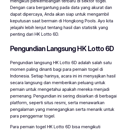
mengikuti perkembangan terbaru di sektor togel.
Dengan cara bergantung pada data yang akurat dan
dapat dipercaya, Anda akan siap untuk mengambil
keputusan saat bermain di Hongkong Pools. Ayo kita
jelajahi lebih lenjut tentang hasil dan statistik yang
penting dari HK Lotto 6D.
Pengundian Langsung HK Lotto 6D
Pengundian langsung HK Lotto 6D adalah salah satu
momen paling dinanti bagi para pemain togel di
Indonesia. Setiap harinya, acara ini ini menyajikan hasil
secara langsung dan memberikan peluang untuk
pemain untuk mengetahui apakah mereka menjadi
pemenang. Pengundian ini sering disiarkan di berbagai
platform, seperti situs resmi, serta menawarkan
pengalaman yang menegangkan serta menarik untuk
para penggemar togel.
Para pemain togel HK Lotto 6D bisa mengikuti