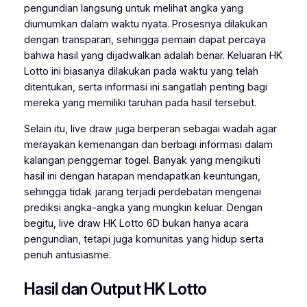
pengundian langsung untuk melihat angka yang
diumumkan dalam waktu nyata. Prosesnya dilakukan
dengan transparan, sehingga pemain dapat percaya
bahwa hasil yang dijadwalkan adalah benar. Keluaran HK
Lotto ini biasanya dilakukan pada waktu yang telah
ditentukan, serta informasi ini sangatlah penting bagi
mereka yang memiliki taruhan pada hasil tersebut.
Selain itu, live draw juga berperan sebagai wadah agar
merayakan kemenangan dan berbagi informasi dalam
kalangan penggemar togel. Banyak yang mengikuti
hasil ini dengan harapan mendapatkan keuntungan,
sehingga tidak jarang terjadi perdebatan mengenai
prediksi angka-angka yang mungkin keluar. Dengan
begitu, live draw HK Lotto 6D bukan hanya acara
pengundian, tetapi juga komunitas yang hidup serta
penuh antusiasme.
Hasil dan Output HK Lotto