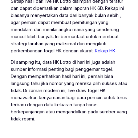
Setiap hasil dari live HK Lotto disimpan dengan teratur
dan dapat diperhatikan dalam laporan HK 6D. Rekap ini
biasanya menyertakan data dari banyak bulan sebih ,
agar pemain dapat membuat perhitungan yang
mendalam dan menilai angka mana yang cenderung
muncul lebih banyak. Ini bermanfaat untuk membuat
strategi taruhan yang maksimal dan mengikuti
perkembangan togel HK dengan akurat.
Rekap HK
Di samping itu, data HK Lotto di hari ini juga adalah
sumber informasi penting bagi penggemar togel.
Dengan memperhatikan hasil hari ini, pemain bisa
langsung tahu jika nomor yang mereka pilih sukses atau
tidak. Di zaman modern ini, live draw togel HK
menawarkan kenyamanan bagi para pemain untuk terus
terbaru dengan data keluaran tanpa harus
berkepanjangan atau mengandalkan pada sumber yang
tidak resmi.