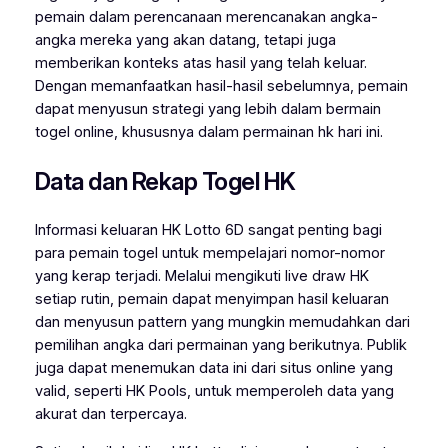
pemain dalam perencanaan merencanakan angka-
angka mereka yang akan datang, tetapi juga
memberikan konteks atas hasil yang telah keluar.
Dengan memanfaatkan hasil-hasil sebelumnya, pemain
dapat menyusun strategi yang lebih dalam bermain
togel online, khususnya dalam permainan hk hari ini.
Data dan Rekap Togel HK
Informasi keluaran HK Lotto 6D sangat penting bagi
para pemain togel untuk mempelajari nomor-nomor
yang kerap terjadi. Melalui mengikuti live draw HK
setiap rutin, pemain dapat menyimpan hasil keluaran
dan menyusun pattern yang mungkin memudahkan dari
pemilihan angka dari permainan yang berikutnya. Publik
juga dapat menemukan data ini dari situs online yang
valid, seperti HK Pools, untuk memperoleh data yang
akurat dan terpercaya.