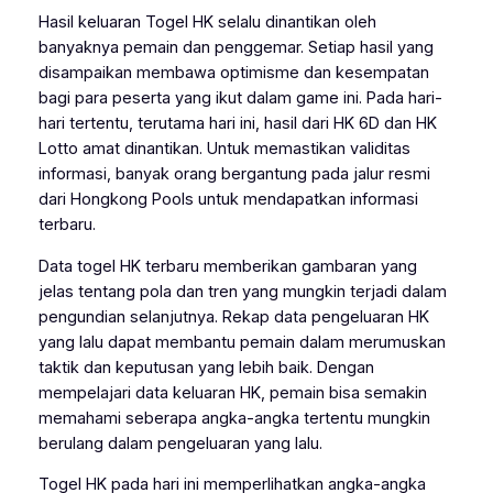
Hasil keluaran Togel HK selalu dinantikan oleh
banyaknya pemain dan penggemar. Setiap hasil yang
disampaikan membawa optimisme dan kesempatan
bagi para peserta yang ikut dalam game ini. Pada hari-
hari tertentu, terutama hari ini, hasil dari HK 6D dan HK
Lotto amat dinantikan. Untuk memastikan validitas
informasi, banyak orang bergantung pada jalur resmi
dari Hongkong Pools untuk mendapatkan informasi
terbaru.
Data togel HK terbaru memberikan gambaran yang
jelas tentang pola dan tren yang mungkin terjadi dalam
pengundian selanjutnya. Rekap data pengeluaran HK
yang lalu dapat membantu pemain dalam merumuskan
taktik dan keputusan yang lebih baik. Dengan
mempelajari data keluaran HK, pemain bisa semakin
memahami seberapa angka-angka tertentu mungkin
berulang dalam pengeluaran yang lalu.
Togel HK pada hari ini memperlihatkan angka-angka