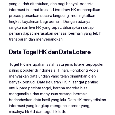
yang sudah ditentukan, dan bagi banyak peserta,
informasi ini amat krusial. Live draw HK menampilkan
proses penarikan secara langsung, meningkatkan
tingkat keyakinan bagi pemain. Dengan adanya
rangkuman live HK yang tepat, diharapkan setiap
pemain dapat merasakan sensasi bermain yang lebih
transparan dan menyenangkan.
Data Togel HK dan Data Lotere
Togel HK merupakan salah satu jenis lotere terpopuler
paling populer di Indonesia. Ti hari, Hongkong Pools
menyajikan data undian yang telah dinantikan oleh
banyak penjudi. Data keluaran HK ini sangat penting
untuk para pecinta togel, karena mereka bisa
menganalisis dan menyusun strategi bermain
berlandaskan data hasil yang lalu. Data HK menyediakan
informasi yang lengkap mengenai nomor yang,
misalnya hk 6d dan togel hk lotto.