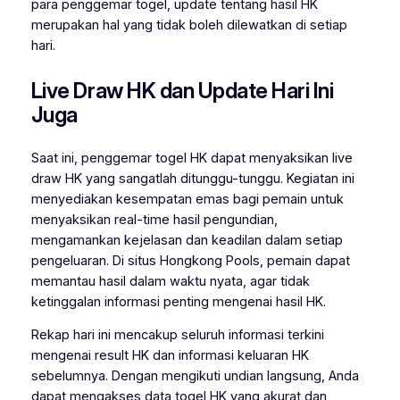
para penggemar togel, update tentang hasil HK
merupakan hal yang tidak boleh dilewatkan di setiap
hari.
Live Draw HK dan Update Hari Ini
Juga
Saat ini, penggemar togel HK dapat menyaksikan live
draw HK yang sangatlah ditunggu-tunggu. Kegiatan ini
menyediakan kesempatan emas bagi pemain untuk
menyaksikan real-time hasil pengundian,
mengamankan kejelasan dan keadilan dalam setiap
pengeluaran. Di situs Hongkong Pools, pemain dapat
memantau hasil dalam waktu nyata, agar tidak
ketinggalan informasi penting mengenai hasil HK.
Rekap hari ini mencakup seluruh informasi terkini
mengenai result HK dan informasi keluaran HK
sebelumnya. Dengan mengikuti undian langsung, Anda
dapat mengakses data togel HK yang akurat dan