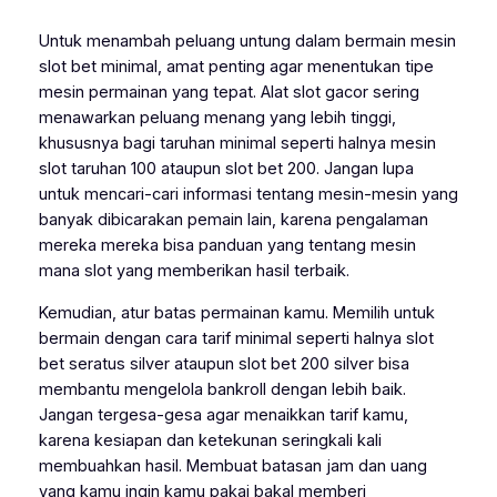
Untuk menambah peluang untung dalam bermain mesin
slot bet minimal, amat penting agar menentukan tipe
mesin permainan yang tepat. Alat slot gacor sering
menawarkan peluang menang yang lebih tinggi,
khususnya bagi taruhan minimal seperti halnya mesin
slot taruhan 100 ataupun slot bet 200. Jangan lupa
untuk mencari-cari informasi tentang mesin-mesin yang
banyak dibicarakan pemain lain, karena pengalaman
mereka mereka bisa panduan yang tentang mesin
mana slot yang memberikan hasil terbaik.
Kemudian, atur batas permainan kamu. Memilih untuk
bermain dengan cara tarif minimal seperti halnya slot
bet seratus silver ataupun slot bet 200 silver bisa
membantu mengelola bankroll dengan lebih baik.
Jangan tergesa-gesa agar menaikkan tarif kamu,
karena kesiapan dan ketekunan seringkali kali
membuahkan hasil. Membuat batasan jam dan uang
yang kamu ingin kamu pakai bakal memberi