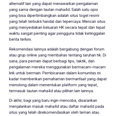
alternatif lain yang dapat menawarkan pengalaman
yang sama dengan tautan maha4d. Salah satu opsi
yang bisa dipertimbangkan adalah situs togel resmi
yang telah terbukti handal dan tepercaya. Mencari situs
yang menyediakan keluaran HK secara tepat dan tepat
waktu sangat penting agar pengguna tidak ketinggalan
berita terkini.
Rekomendasi lainnya adalah bergabung dengan forum
atau grup online yang membahas tentang taruhan hk. Di
sana, para pemain dapat berbagi tips, taktik, dan
pengalaman mereka menggunakan bermacam-macam
link untuk bermain. Pembicaraan dalam komunitas ini
kadar memberikan pemahaman bermanfaat yang dapat
menolong dalam menentukan platform yang tepat,
termasuk tautan maha4d atau pilihan lain lainnya.
Di akhir, bagi yang baru ingin mencoba, disarankan
menjalankan masuk maha4d atau daftar maha4d pada
situs yang telah direkomendasikan oleh teman atau