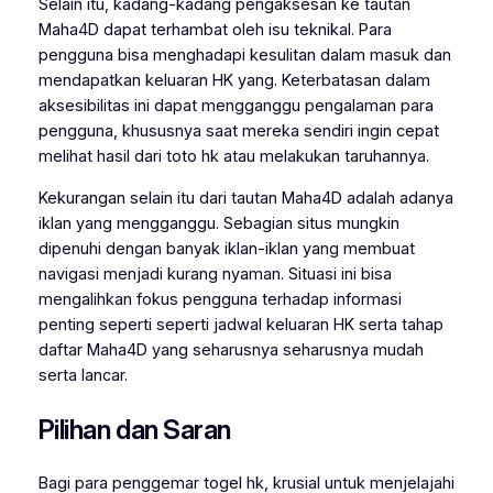
Selain itu, kadang-kadang pengaksesan ke tautan
Maha4D dapat terhambat oleh isu teknikal. Para
pengguna bisa menghadapi kesulitan dalam masuk dan
mendapatkan keluaran HK yang. Keterbatasan dalam
aksesibilitas ini dapat mengganggu pengalaman para
pengguna, khususnya saat mereka sendiri ingin cepat
melihat hasil dari toto hk atau melakukan taruhannya.
Kekurangan selain itu dari tautan Maha4D adalah adanya
iklan yang mengganggu. Sebagian situs mungkin
dipenuhi dengan banyak iklan-iklan yang membuat
navigasi menjadi kurang nyaman. Situasi ini bisa
mengalihkan fokus pengguna terhadap informasi
penting seperti seperti jadwal keluaran HK serta tahap
daftar Maha4D yang seharusnya seharusnya mudah
serta lancar.
Pilihan dan Saran
Bagi para penggemar togel hk, krusial untuk menjelajahi