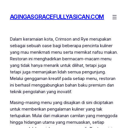
Skip
to
AGINGASGRACEFULLYASICAN.COM
content
Dalam keramaian kota, Crimson and Rye merupakan
sebagai sebuah oase bagi beberapa pencinta kuliner
yang mau menikmati menu serta memikat nafsu makan.
Restoran ini menghadirkan bermacam-macam menu
yang tidak hanya menarik untuk dilihat, tetapi juga
tetapi juga memanjakan lidah semua pengunjung.
Melalui genggaman kreatif pada setiap menu, restoran
ini berhasil menggabungkan bahan baku premium dan
teknik pengolahan yang inovatif.
Masing-masing menu yang disajikan di sini diciptakan
untuk memberikan pengalaman kuliner yang tak
terlupakan. Mulai dari makanan camilan yang menggoda
hingga hidangan utama yang memuaskan, setiap