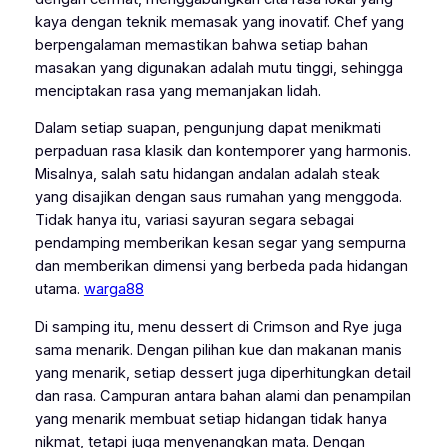
kaya dengan teknik memasak yang inovatif. Chef yang
berpengalaman memastikan bahwa setiap bahan
masakan yang digunakan adalah mutu tinggi, sehingga
menciptakan rasa yang memanjakan lidah.
Dalam setiap suapan, pengunjung dapat menikmati
perpaduan rasa klasik dan kontemporer yang harmonis.
Misalnya, salah satu hidangan andalan adalah steak
yang disajikan dengan saus rumahan yang menggoda.
Tidak hanya itu, variasi sayuran segara sebagai
pendamping memberikan kesan segar yang sempurna
dan memberikan dimensi yang berbeda pada hidangan
utama.
warga88
Di samping itu, menu dessert di Crimson and Rye juga
sama menarik. Dengan pilihan kue dan makanan manis
yang menarik, setiap dessert juga diperhitungkan detail
dan rasa. Campuran antara bahan alami dan penampilan
yang menarik membuat setiap hidangan tidak hanya
nikmat, tetapi juga menyenangkan mata. Dengan