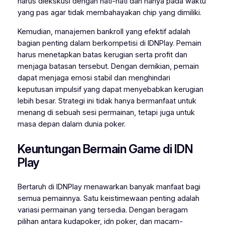
harus diekskusi dengan hati-hati dan hanya pada waktu
yang pas agar tidak membahayakan chip yang dimiliki.
Kemudian, manajemen bankroll yang efektif adalah
bagian penting dalam berkompetisi di IDNPlay. Pemain
harus menetapkan batas kerugian serta profit dan
menjaga batasan tersebut. Dengan demikian, pemain
dapat menjaga emosi stabil dan menghindari
keputusan impulsif yang dapat menyebabkan kerugian
lebih besar. Strategi ini tidak hanya bermanfaat untuk
menang di sebuah sesi permainan, tetapi juga untuk
masa depan dalam dunia poker.
Keuntungan Bermain Game di IDN
Play
Bertaruh di IDNPlay menawarkan banyak manfaat bagi
semua pemainnya. Satu keistimewaan penting adalah
variasi permainan yang tersedia. Dengan beragam
pilihan antara kudapoker, idn poker, dan macam-