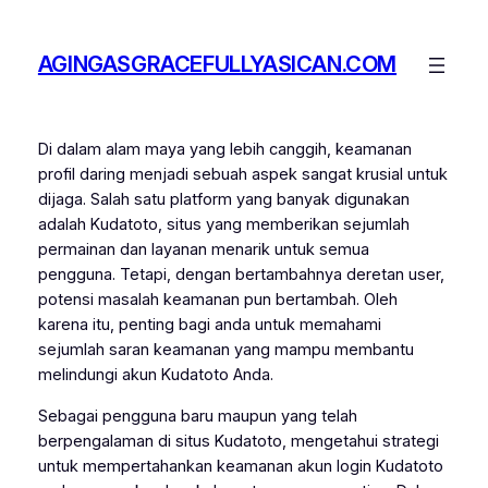
Skip
to
AGINGASGRACEFULLYASICAN.COM
content
Di dalam alam maya yang lebih canggih, keamanan
profil daring menjadi sebuah aspek sangat krusial untuk
dijaga. Salah satu platform yang banyak digunakan
adalah Kudatoto, situs yang memberikan sejumlah
permainan dan layanan menarik untuk semua
pengguna. Tetapi, dengan bertambahnya deretan user,
potensi masalah keamanan pun bertambah. Oleh
karena itu, penting bagi anda untuk memahami
sejumlah saran keamanan yang mampu membantu
melindungi akun Kudatoto Anda.
Sebagai pengguna baru maupun yang telah
berpengalaman di situs Kudatoto, mengetahui strategi
untuk mempertahankan keamanan akun login Kudatoto