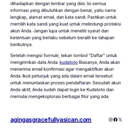
dihadapkan dengan lembar yang diisi. Isi semua
informasi yang dibutuhkan dengan benar, yaitu nama
lengkap, alamat email, dan kata sandi. Pastikan untuk
memilih kata sandi yang kuat untuk melindungi proteksi
akun Anda. Jangan lupa untuk meneliti syarat dan
ketentuan yang berlaku sebelum beralih ke tahapan
berikutnya.
Setelah mengisi formulir, tekan tombol "Daftar" untuk
mengirimkan data Anda.
kudatoto
Biasanya, Anda akan
menerima email konfirmasi agar mengaktifkan akun
Anda. Ikuti petunjuk yang ada dalam email tersebut
untuk menuntaskan proses pendaftaran. Sesudah akun
Anda aktif, Anda sudah dapat login ke Kudatoto dan
memulai mengeksplorasi berbagai fitur yang ada.
agingasgracefullyasican.com
Instagram
Faceboo
X