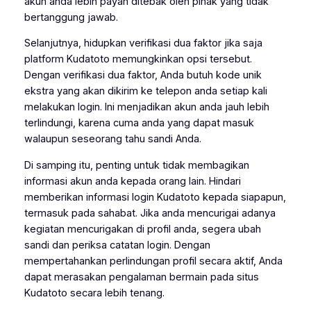
akun anda lebih payah ditebak oleh pihak yang tidak
bertanggung jawab.
Selanjutnya, hidupkan verifikasi dua faktor jika saja
platform Kudatoto memungkinkan opsi tersebut.
Dengan verifikasi dua faktor, Anda butuh kode unik
ekstra yang akan dikirim ke telepon anda setiap kali
melakukan login. Ini menjadikan akun anda jauh lebih
terlindungi, karena cuma anda yang dapat masuk
walaupun seseorang tahu sandi Anda.
Di samping itu, penting untuk tidak membagikan
informasi akun anda kepada orang lain. Hindari
memberikan informasi login Kudatoto kepada siapapun,
termasuk pada sahabat. Jika anda mencurigai adanya
kegiatan mencurigakan di profil anda, segera ubah
sandi dan periksa catatan login. Dengan
mempertahankan perlindungan profil secara aktif, Anda
dapat merasakan pengalaman bermain pada situs
Kudatoto secara lebih tenang.