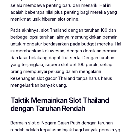
selalu membawa penting baru dan menarik. Hal ini
adalah beberapa nilai plus penting bagi mereka yang
menikmati usik hiburan slot online.
Pada akhirnya, slot Thailand dengan taruhan 100 dan
berbagai opsi taruhan lainnya memungkinkan pemain
untuk mengatur berdasarkan pada budget mereka. Hal
ini memberikan keluwesan, dengan demikian pemain
dari latar belakang dapat ikut serta. Dengan taruhan
yang terjangkau, seperti slot bet 100 perak, setiap
orang mempunyai peluang dalam mengalami
kesenangan slot gacor Thailand tanpa harus harus
mengeluarkan banyak uang.
Taktik Memainkan Slot Thailand
dengan Taruhan Rendah
Bermain slot di Negara Gajah Putih dengan taruhan
rendah adalah keputusan bijak bagi banyak pemain yg