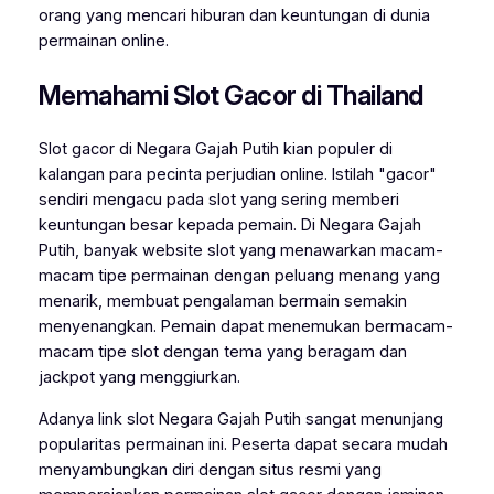
orang yang mencari hiburan dan keuntungan di dunia
permainan online.
Memahami Slot Gacor di Thailand
Slot gacor di Negara Gajah Putih kian populer di
kalangan para pecinta perjudian online. Istilah "gacor"
sendiri mengacu pada slot yang sering memberi
keuntungan besar kepada pemain. Di Negara Gajah
Putih, banyak website slot yang menawarkan macam-
macam tipe permainan dengan peluang menang yang
menarik, membuat pengalaman bermain semakin
menyenangkan. Pemain dapat menemukan bermacam-
macam tipe slot dengan tema yang beragam dan
jackpot yang menggiurkan.
Adanya link slot Negara Gajah Putih sangat menunjang
popularitas permainan ini. Peserta dapat secara mudah
menyambungkan diri dengan situs resmi yang