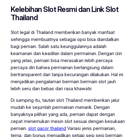
Kelebihan Slot Resmi dan Link Slot
Thailand
Slot legal di Thailand memberikan banyak manfaat
sehingga membuatnya sebagai opsi bisa diandalkan
bagi pemain. Salah satu keunggulannya adalah
keamanan dan keadilan dalam permainan. Dengan izin
yang jelas, pemain bisa merasakan lebih percaya
percaya diri bahwa permainan berlangsung dalam
bertransparent dan tanpa kecurangan dilakukan. Hal ini
menjadikan pengalaman bermain bermain slot jauh
lebih seru dan bebas dari rasa khawatir.
Di samping itu, tautan slot Thailand memberikan jalur
mudah ke sejumlah permainan menarik. Dengan
banyaknya pilihan yang ada, pemain dapat dengan
cepat menemukan mesin slot sesuai dengan kesukaan
pemain.
slot gacor thailand
Variasi jenis permainan,
tema, dan bonus menjadikan setiap sesi sesi bermain