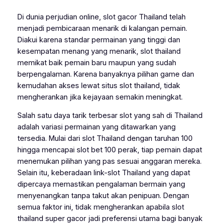
Di dunia perjudian online, slot gacor Thailand telah
menjadi pembicaraan menarik di kalangan pemain.
Diakui karena standar permainan yang tinggi dan
kesempatan menang yang menarik, slot thailand
memikat baik pemain baru maupun yang sudah
berpengalaman. Karena banyaknya pilihan game dan
kemudahan akses lewat situs slot thailand, tidak
mengherankan jika kejayaan semakin meningkat.
Salah satu daya tarik terbesar slot yang sah di Thailand
adalah variasi permainan yang ditawarkan yang
tersedia. Mulai dari slot Thailand dengan taruhan 100
hingga mencapai slot bet 100 perak, tiap pemain dapat
menemukan pilihan yang pas sesuai anggaran mereka.
Selain itu, keberadaan link-slot Thailand yang dapat
dipercaya memastikan pengalaman bermain yang
menyenangkan tanpa takut akan penipuan. Dengan
semua faktor ini, tidak mengherankan apabila slot
thailand super gacor jadi preferensi utama bagi banyak