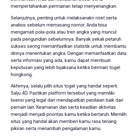
mempertahankan permainan tetap menyenangkan.
Selanjutnya, penting untuk melaksanakn riset serta
analisis sebelum memasang nomor. Anda bisa
mengamati pola-pola atau tren angka yang muncul
pada pengundian sebelumnya. Banyak sekali petaruh
sukses sering memanfaatkan statistik untuk membantu
dirinya menentukan angka. Dengan memanfaatkan data
serta informasi yang ada, kamu dapat membuat
keputusan yang lebih bijaksana ketika bermain togel
hongkong.
Akhirnya, selalu pilih situs togel yang handal seperti
Salju 4D. Pastikan platform tersebut yang memiliki
lisensi yang legal dan mendapatkan penilaian baik dari
pemain lain. Keamanan dan serta keadilan aktivitas
menjadi menjadi prioritas kamu ketika bertaruh. Memilih
situs yang handal akan memberi kamu rasa tenang
pikiran serta menambah pengalaman kamu.